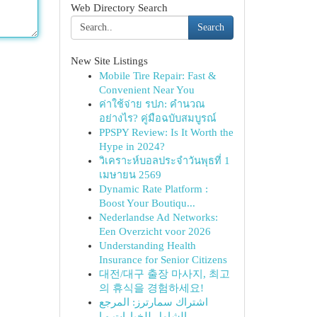
Web Directory Search
Search
New Site Listings
Mobile Tire Repair: Fast &
Convenient Near You
ค่าใช้จ่าย รปภ: คำนวณ
อย่างไร? คู่มือฉบับสมบูรณ์
PPSPY Review: Is It Worth the
Hype in 2024?
วิเคราะห์บอลประจำวันพุธที่ 1
เมษายน 2569
Dynamic Rate Platform :
Boost Your Boutiqu...
Nederlandse Ad Networks:
Een Overzicht voor 2026
Understanding Health
Insurance for Senior Citizens
대전/대구 출장 마사지, 최고
의 휴식을 경험하세요!
اشتراك سمارترز: المرجع
الشامل للخيارات و ا...