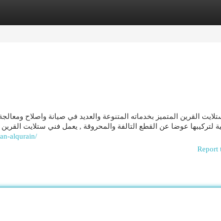
egories
Register
Login
لايت القرين المتميز بخدماته المتنوعة والعديد في صيانة واصلاح ومعالجة
ية لتركيبها عوضا عن القطع التالفة والمحروقة , يعمل فني ستلايت القرين
ian-alqurain/
Report 