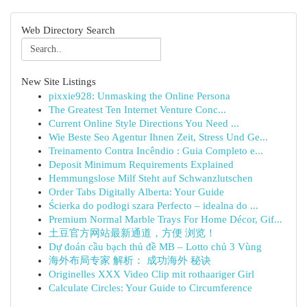
Web Directory Search
New Site Listings
pixxie928: Unmasking the Online Persona
The Greatest Ten Internet Venture Conc...
Current Online Style Directions You Need ...
Wie Beste Seo Agentur Ihnen Zeit, Stress Und Ge...
Treinamento Contra Incêndio : Guia Completo e...
Deposit Minimum Requirements Explained
Hemmungslose Milf Steht auf Schwanzlutschen
Order Tabs Digitally Alberta: Your Guide
Ścierka do podłogi szara Perfecto – idealna do ...
Premium Normal Marble Trays For Home Décor, Gif...
土豆官方网站最新通道，方便 浏览！
Dự đoán cầu bạch thủ đề MB – Lotto chủ 3 Vùng
海外布局专家 解析： 成功海外 秘诀
Originelles XXX Video Clip mit rothaariger Girl
Calculate Circles: Your Guide to Circumference