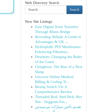
Web Directory Search
Search
New Site Listings
Ease Digital Asset Transfers
Through Rhino Bridge
Revealing Shilajit: A Guide to
Advantages & UK ...
Hydrophilic PES Membranes:
Enhancing Filtration...
Dewitoto: Changing the Rules
of the Game
Chingboss: The Rise of a New
Slang
Uncover Online Medical
Billing & Coding Tr...
Boutiq Switch V4: A
Comprehensive Review
Threaded Rod, Stud Bolt, Hex
Nut - Jingguda Fas...
تقديم تأجير سيارات مرسيدس
بنز المتميزة بس...