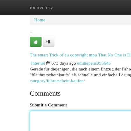
iodirectory
Home
New Site Listings
Add Site
Cat
Home
1
The smart Trick of eu copyright mpu That No One is D
Internet
673 days ago
emiliepeus955645
Gerade für diejenigen, die nach einem Entzug der Fah
"fileührerscheinkaufs" als schnelle und einfache Lösun
category/fuhrerschein-kaufen/
Comments
Submit a Comment