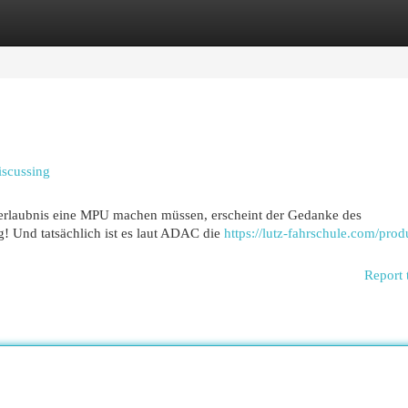
egories
Register
Login
iscussing
rerlaubnis eine MPU machen müssen, erscheint der Gedanke des
g! Und tatsächlich ist es laut ADAC die
https://lutz-fahrschule.com/prod
Report 