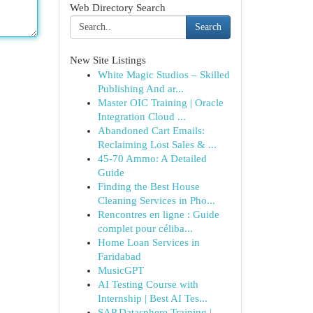
Web Directory Search
Search
New Site Listings
White Magic Studios – Skilled
Publishing And ar...
Master OIC Training | Oracle
Integration Cloud ...
Abandoned Cart Emails:
Reclaiming Lost Sales & ...
45-70 Ammo: A Detailed
Guide
Finding the Best House
Cleaning Services in Pho...
Rencontres en ligne : Guide
complet pour céliba...
Home Loan Services in
Faridabad
MusicGPT
AI Testing Course with
Internship | Best AI Tes...
SAP Datasphere Training |