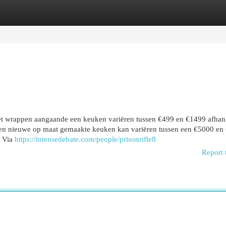
egories
Register
Login
et wrappen aangaande een keuken variëren tussen €499 en €1499 afhan
een nieuwe op maat gemaakte keuken kan variëren tussen een €5000 en
. Via
https://intensedebate.com/people/prisonrifle8
Report 