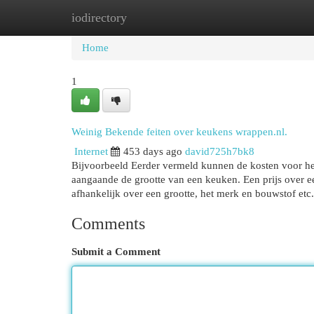
iodirectory
Home
New Site Listings
Add Site
Cat
Home
1
Weinig Bekende feiten over keukens wrappen.nl.
Internet
453 days ago
david725h7bk8
Bijvoorbeeld Eerder vermeld kunnen de kosten voor h
aangaande de grootte van een keuken. Een prijs over 
afhankelijk over een grootte, het merk en bouwstof etc
Comments
Submit a Comment