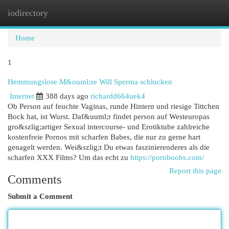
iodirectory
Togg
navi
Home
1
Hemmungslose M&ouml;se Will Sperma schlucken
Internet
388 days ago
richardd664uek4
Ob Person auf feuchte Vaginas, runde Hintern und riesige Tittchen
Bock hat, ist Wurst. Daf&uuml;r findet person auf Westeuropas
gro&szlig;artiger Sexual intercourse- und Erotiktube zahlreiche
kostenfreie Pornos mit scharfen Babes, die nur zu gerne hart
genagelt werden. Wei&szlig;t Du etwas faszinierenderes als die
scharfen XXX Films? Um das echt zu
https://pornboobs.com/
Report this page
Comments
Submit a Comment