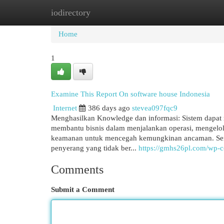
iodirectory
Home
New Site Listings
Add Site
Cat
Home
1
Examine This Report On software house Indonesia
Internet
386 days ago
stevea097fqc9
Menghasilkan Knowledge dan informasi: Sistem dapat 
membantu bisnis dalam menjalankan operasi, mengelola
keamanan untuk mencegah kemungkinan ancaman. Semua
penyerang yang tidak ber...
https://gmhs26pl.com/wp-co
Comments
Submit a Comment