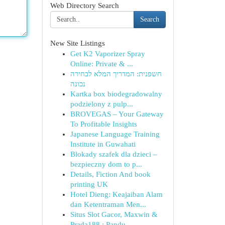
Web Directory Search
Search
New Site Listings
Get K2 Vaporizer Spray
Online: Private & ...
חשפנית: המדריך המלא לבחירה
נכונה
Kartka box biodegradowalny
podzielony z pulp...
BROVEGAS – Your Gateway
To Profitable Insights
Japanese Language Training
Institute in Guwahati
Blokady szafek dla dzieci –
bezpieczny dom to p...
Details, Fiction And book
printing UK
Hotel Dieng: Keajaiban Alam
dan Ketentraman Men...
Situs Slot Gacor, Maxwin &
Prada188 : Pandu...