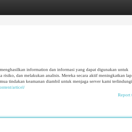
egories
Register
Login
menghasilkan information dan informasi yang dapat digunakan untuk
 risiko, dan melakukan analisis. Mereka secara aktif meningkatkan lap
 tindakan keamanan diambil untuk menjaga server kami terlindungi
ntent/articel/
Report 