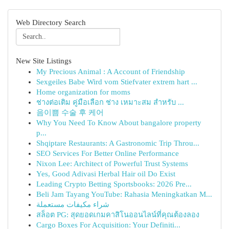
Web Directory Search
New Site Listings
My Precious Animal : A Account of Friendship
Sexgeiles Babe Wird vom Stiefvater extrem hart ...
Home organization for moms
ช่างต่อเติม คู่มือเลือก ช่าง เหมาะสม สำหรับ ...
음이쁨 수술 후 케어
Why You Need To Know About bangalore property
p...
Shqiptare Restaurants: A Gastronomic Trip Throu...
SEO Services For Better Online Performance
Nixon Lee: Architect of Powerful Trust Systems
Yes, Good Adivasi Herbal Hair oil Do Exist
Leading Crypto Betting Sportsbooks: 2026 Pre...
Beli Jam Tayang YouTube: Rahasia Meningkatkan M...
شراء مكيفات مستعملة
สล็อต PG: สุดยอดเกมคาสิโนออนไลน์ที่คุณต้องลอง
Cargo Boxes For Acquisition: Your Definiti...