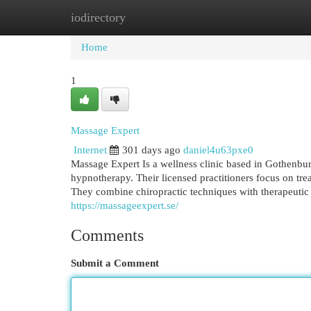
iodirectory
Home
New Site Listings
Add Site
Cat
Home
1
Massage Expert
Internet
301 days ago
daniel4u63pxe0
Massage Expert Is a wellness clinic based in Gothenbur
hypnotherapy. Their licensed practitioners focus on trea
They combine chiropractic techniques with therapeutic
https://massageexpert.se/
Comments
Submit a Comment