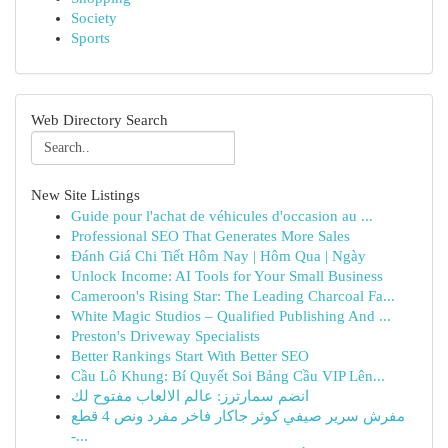
Society
Sports
Web Directory Search
New Site Listings
Guide pour l'achat de véhicules d'occasion au ...
Professional SEO That Generates More Sales
Đánh Giá Chi Tiết Hôm Nay | Hôm Qua | Ngày
Unlock Income: AI Tools for Your Small Business
Cameroon's Rising Star: The Leading Charcoal Fa...
White Magic Studios – Qualified Publishing And ...
Preston's Driveway Specialists
Better Rankings Start With Better SEO
Cầu Lô Khung: Bí Quyết Soi Bảng Cầu VIP Lên...
انضم سمارترز: عالم الالعاب مفتوح لك
مفرش سرير صيفي كوثر جاكار فاخر مفرد ونص 4 قطع
-...