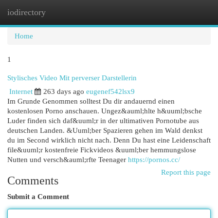
iodirectory
Togg
navi
Home
1
Stylisches Video Mit perverser Darstellerin
Internet
263 days ago
eugenef542lsx9
Im Grunde Genommen solltest Du dir andauernd einen
kostenlosen Porno anschauen. Ungez&auml;hlte h&uuml;bsche
Luder finden sich daf&uuml;r in der ultimativen Pornotube aus
deutschen Landen. &Uuml;ber Spazieren gehen im Wald denkst
du im Second wirklich nicht nach. Denn Du hast eine Leidenschaft
file&uuml;r kostenfreie Fickvideos &uuml;ber hemmungslose
Nutten und versch&auml;rfte Teenager
https://pornos.cc/
Report this page
Comments
Submit a Comment