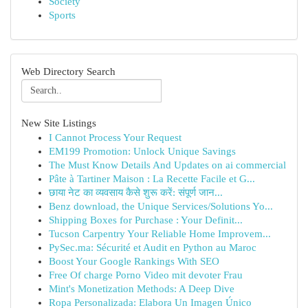
Society
Sports
Web Directory Search
New Site Listings
I Cannot Process Your Request
EM199 Promotion: Unlock Unique Savings
The Must Know Details And Updates on ai commercial
Pâte à Tartiner Maison : La Recette Facile et G...
छाया नेट का व्यवसाय कैसे शुरू करें: संपूर्ण जान...
Benz download, the Unique Services/Solutions Yo...
Shipping Boxes for Purchase : Your Definit...
Tucson Carpentry Your Reliable Home Improvem...
PySec.ma: Sécurité et Audit en Python au Maroc
Boost Your Google Rankings With SEO
Free Of charge Porno Video mit devoter Frau
Mint's Monetization Methods: A Deep Dive
Ropa Personalizada: Elabora Un Imagen Único