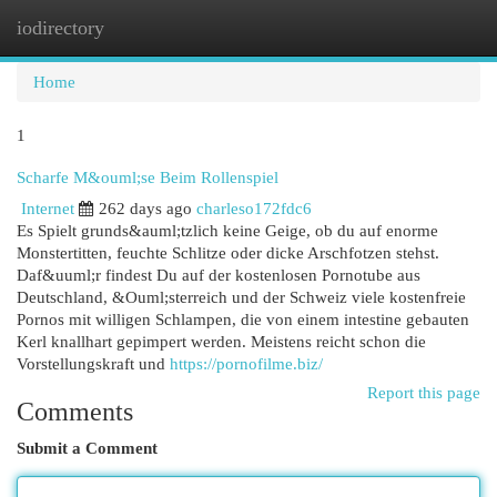
iodirectory
Togg
navi
Home
1
Scharfe M&ouml;se Beim Rollenspiel
Internet
262 days ago
charleso172fdc6
Es Spielt grunds&auml;tzlich keine Geige, ob du auf enorme
Monstertitten, feuchte Schlitze oder dicke Arschfotzen stehst.
Daf&uuml;r findest Du auf der kostenlosen Pornotube aus
Deutschland, &Ouml;sterreich und der Schweiz viele kostenfreie
Pornos mit willigen Schlampen, die von einem intestine gebauten
Kerl knallhart gepimpert werden. Meistens reicht schon die
Vorstellungskraft und
https://pornofilme.biz/
Report this page
Comments
Submit a Comment