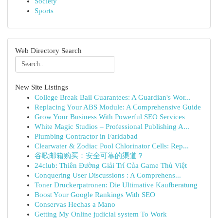
Society
Sports
Web Directory Search
New Site Listings
College Break Bail Guarantees: A Guardian's Wor...
Replacing Your ABS Module: A Comprehensive Guide
Grow Your Business With Powerful SEO Services
White Magic Studios – Professional Publishing A...
Plumbing Contractor in Faridabad
Clearwater & Zodiac Pool Chlorinator Cells: Rep...
谷歌邮箱购买：安全可靠的渠道？
24club: Thiên Đường Giải Trí Của Game Thủ Việt
Conquering User Discussions : A Comprehens...
Toner Druckerpatronen: Die Ultimative Kaufberatung
Boost Your Google Rankings With SEO
Conservas Hechas a Mano
Getting My Online judicial system To Work