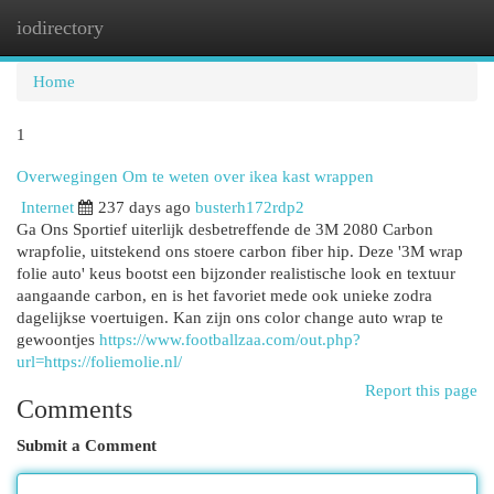
iodirectory
Togg
navi
Home
1
Overwegingen Om te weten over ikea kast wrappen
Internet
237 days ago
busterh172rdp2
Ga Ons Sportief uiterlijk desbetreffende de 3M 2080 Carbon
wrapfolie, uitstekend ons stoere carbon fiber hip. Deze '3M wrap
folie auto' keus bootst een bijzonder realistische look en textuur
aangaande carbon, en is het favoriet mede ook unieke zodra
dagelijkse voertuigen. Kan zijn ons color change auto wrap te
gewoontjes
https://www.footballzaa.com/out.php?
url=https://foliemolie.nl/
Report this page
Comments
Submit a Comment