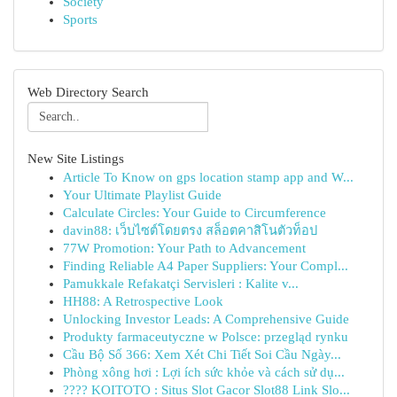
Society
Sports
Web Directory Search
New Site Listings
Article To Know on gps location stamp app and W...
Your Ultimate Playlist Guide
Calculate Circles: Your Guide to Circumference
davin88: เว็บไซต์โดยตรง สล็อตคาสิโนตัวท็อป
77W Promotion: Your Path to Advancement
Finding Reliable A4 Paper Suppliers: Your Compl...
Pamukkale Refakatçi Servisleri : Kalite v...
HH88: A Retrospective Look
Unlocking Investor Leads: A Comprehensive Guide
Produkty farmaceutyczne w Polsce: przegląd rynku
Cầu Bộ Số 366: Xem Xét Chi Tiết Soi Cầu Ngày...
Phòng xông hơi : Lợi ích sức khỏe và cách sử dụ...
???? KOITOTO : Situs Slot Gacor Slot88 Link Slo...