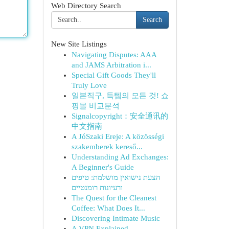
Web Directory Search
Search
New Site Listings
Navigating Disputes: AAA
and JAMS Arbitration i...
Special Gift Goods They'll
Truly Love
일본직구, 득템의 모든 것! 쇼
핑몰 비교분석
Signalcopyright：安全通讯的
中文指南
A JóSzaki Ereje: A közösségi
szakemberek kereső...
Understanding Ad Exchanges:
A Beginner's Guide
הצעת נישואין מושלמת: טיפים
ורעיונות רומנטיים
The Quest for the Cleanest
Coffee: What Does It...
Discovering Intimate Music
A VPN Explained