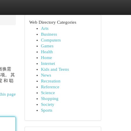
Web Directory Categories
Arts
Business
Computers
Games
Health
Home
Internet
转换需
Kids and Teens
选项。 其
News
 和 聪
Recreation
Reference
Science
this page
Shopping
Society
Sports