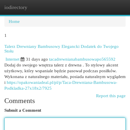
iodirectory
Togg
navi
Home
1
Talerz Drewniany Bambusowy Elegancki Dodatek do Twojego
Stołu
Internet
31 days ago
tacadrewnianabambusowapo565592
Dodaj do swojego wnętrza talerz z drewna . To stylowy akcent
użytkowy, który wspaniale będzie pasował podczas posiłków.
Wykonana z naturalnego materiału, posiada naturalnym wyglądem
i
https://opakowaniadeal.pl/pl/p/Taca-Drewniana-Bambusowa-
Podkladka-27x18x2/7925
Report this page
Comments
Submit a Comment