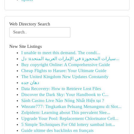
Web Directory Search
New Site Listings
I unable to meet this demand. The condi...
سيارات المحجوزة في الإمارات العربية المتحدة: دل...
Buy copyright Online: A Comprehensive Guide
Cheap Flights to Harare: Your Ultimate Guide
The United Kingdom New Updates Constantly
دهان جده
Data Recovery: How to Retrieve Lost Files
Discover the Dark Sky: Your Handbook to C...
Sảnh Casino Live Nào Nóng Nhất Hiện tại ?
Winrate777: Tingkatkan Peluang Menangmu di Slot...
Zolpidem: Learning about This prevalent Slee...
Upgrade Your Pool: Replacement Chlorinator Cell...
5 Simple Techniques For Old lottery sambad lott...
Guide ultime des backlinks en français